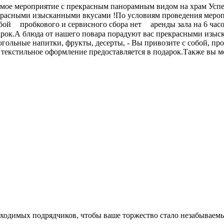
мое мероприятие с прекрасным панорамным видом на храм Успе
красными изысканными вкусами !По условиям проведения мероп
бой
пробкового и сервисного сбора нет
аренды зала на 6 час
дарок.А блюда от нашего повара порадуют вас прекрасными изы
гольные напитки, фрукты, десерты, - Вы привозите с собой, про
и текстильное оформление предоставляется в подарок.Также вы м
бходимых подрядчиков, чтобы ваше торжество стало незабываем