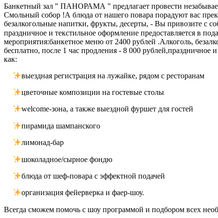
Банкетный зал " ПАНОРАМА " предлагает провести незабывае
Смольный собор !А блюда от нашего повара порадуют вас пре
безалкогольные напитки, фрукты, десерты, - Вы привозите с со
праздничное и текстильное оформление предоставляется в по
мероприятия:банкетное меню от 2400 рублей .Алкоголь, безалко
бесплатно, после 1 час продления - 8 000 рублей,праздничное 
как:
выездная регистрация на лужайке, рядом с ресторанам
цветочные композиции на гостевые столы
welcome-зона, а также выездной фуршет для гостей
пирамида шампанского
лимонад-бар
шоколадное/сырное фондю
блюда от шеф-повара с эффектной подачей
организация фейерверка и фаер-шоу.
Всегда сможем помочь с шоу программой и подбором всех нео