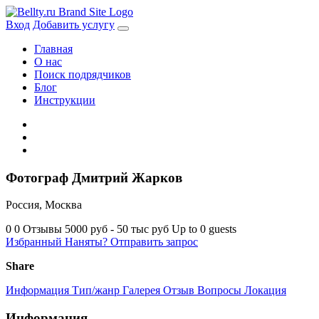
Skip
to
Вход
Добавить услугу
content
Главная
О нас
Поиск подрядчиков
Блог
Инструкции
Фотограф Дмитрий Жарков
Россия, Москва
0
0 Отзывы
5000 руб - 50 тыс руб
Up to 0 guests
Избранный
Наняты?
Отправить запрос
Share
Информация
Тип/жанр
Галерея
Отзыв
Вопросы
Локация
Информация