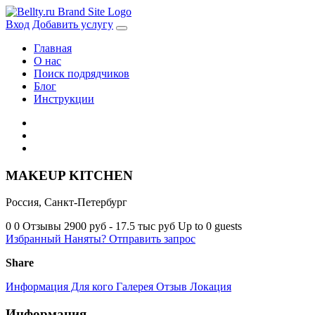
Skip
to
Вход
Добавить услугу
content
Главная
О нас
Поиск подрядчиков
Блог
Инструкции
MAKEUP KITCHEN
Россия, Санкт-Петербург
0
0 Отзывы
2900 руб - 17.5 тыс руб
Up to 0 guests
Избранный
Наняты?
Отправить запрос
Share
Информация
Для кого
Галерея
Отзыв
Локация
Информация