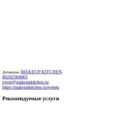
MAKEUP KITCHEN
Добавлено
89242584063
event@makeupkitchen.ru
https://makeupkitchen.ru/events
Рекомендуемые услуги