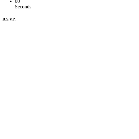
00
Seconds
R.S.V.P.