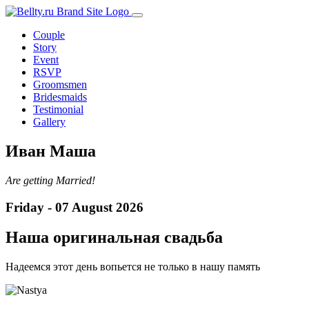
Skip
to
Couple
content
Story
Event
RSVP
Groomsmen
Bridesmaids
Testimonial
Gallery
Иван
Маша
Are getting Married!
Friday - 07 August 2026
Наша оригинальная свадьба
Надеемся этот день вопьется не только в нашу память